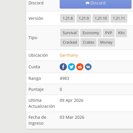
Discord
Discord
Versión
1.21.8
1.21.9
1.21.10
1.21.11
Survival
Economy
PVP
Kits
Tipo
Cracked
Crates
Money
Ubicación
Germany
Cuota
Rango
4983
Puntaje
0
Ultima
09 Apr 2026
Actualización
Fecha de
03 Mar 2026
Ingreso