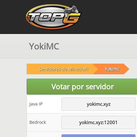
YokiMC
Servidores de Minecraft
Yokimc
Votar por servidor
Java IP
yokimc.xyz
Bedrock
yokimc.xyz:12001