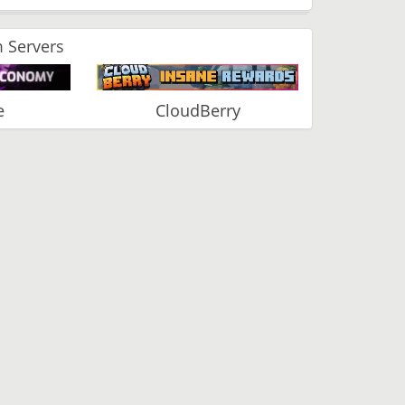
 Servers
e
CloudBerry