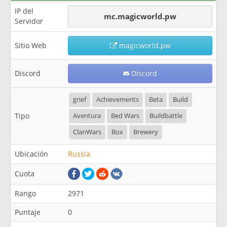
IP del
mc.magicworld.pw
Servidor
Sitio Web
magicworld.pw
Discord
Discord
grief
Achievements
Beta
Build
Tipo
Aventura
Bed Wars
Buildbattle
ClanWars
Box
Brewery
Ubicación
Russia
Cuota
Rango
2971
Puntaje
0