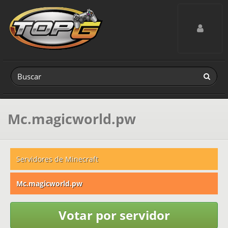
Toggle navig
Mc.magicworld.pw
Servidores de Minecraft
Mc.magicworld.pw
Votar por servidor