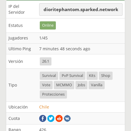
IP del
dioritephantom.sparked.network
Servidor
Estatus
Online
Jugadores
1/45
Ultimo Ping
7 minutes 48 seconds ago
Versión
26.1
Survival
PvP Survival
Kits
Shop
Tipo
Vote
MCMMO
Jobs
Vanilla
Protecciones
Ubicación
Chile
Cuota
Rango
426