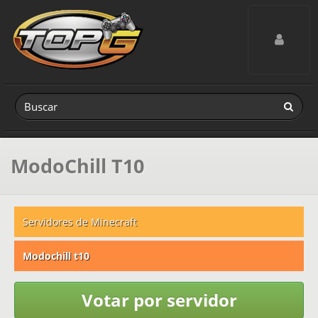
Toggle navig
ModoChill T10
Servidores de Minecraft
Modochill t10
Votar por servidor