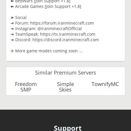
➽ BedWars [Join Support +1.8]
➽ Arcade Games [Join Support +1.8]
➤ Social
➔ Forum: https://forum.iranminecraft.com
➔ Instagram: @iranminecraftOfficial
➔ TeamSpeak: https://ts.iranminecraft.com
➔ Discord: https://discord.iranminecraft.com
✯ More game modes coming soon ...
Similar Premium Servers
Freedom
Simple
TownifyMC
SMP
Skies
Support