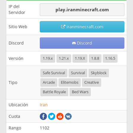
IP del
play.iranminecraft.com
Servidor
Sitio Web
iranminecraft.com
Discord
Discord
Versión
1.19.x
1.21.x
1.19.X
1.8.8
1.16.5
Safe Survival
Survival
Skyblock
Tipo
Arcade
Elitemobs
Creative
Battle Royale
Bed Wars
Ubicación
Iran
Cuota
Rango
1102