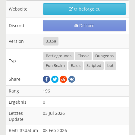
Webseite
tribeforge.eu
Discord
Discord
Version
3.3.5a
Battlegrounds
Classic
Dungeons
Typ
Fun Realm
Raids
Scripted
bot
Share
Rang
196
Ergebnis
0
Letztes
03 Jul 2026
Update
Beitrittsdatum
08 Feb 2026