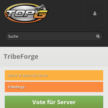
Toggle navig
TribeForge
World of Warcraft Server
Tribeforge
Vote für Server