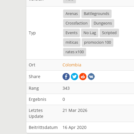
Arenas
Battlegrounds
Crossfaction
Dungeons
Typ
Events
No Lag
Scripted
miticas
promocion 100
rates x100
Ort
Colombia
Share
Rang
343
Ergebnis
0
Letztes
21 Mar 2026
Update
Beitrittsdatum
16 Apr 2020