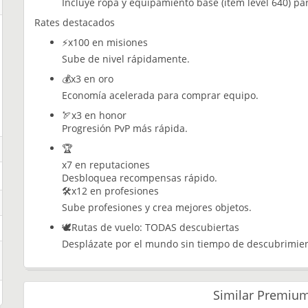
Incluye ropa y equipamiento base (item level 640) p
Rates destacados
⚡x100 en misiones
Sube de nivel rápidamente.
💰x3 en oro
Economía acelerada para comprar equipo.
🏹x3 en honor
Progresión PvP más rápida.
🏆
x7 en reputaciones
Desbloquea recompensas rápido.
🛠️x12 en profesiones
Sube profesiones y crea mejores objetos.
🕊️Rutas de vuelo: TODAS descubiertas
Desplázate por el mundo sin tiempo de descubrimien
Similar Premium