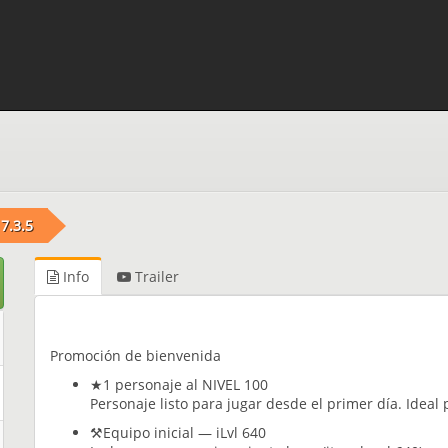
7.3.5
Info
Trailer
Promoción de bienvenida
★1 personaje al NIVEL 100
Personaje listo para jugar desde el primer día. Ideal 
⚒️Equipo inicial — iLvl 640