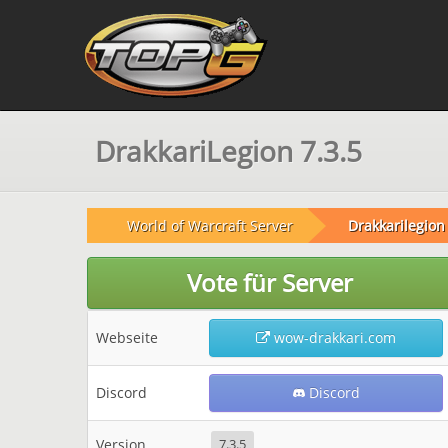
DrakkariLegion 7.3.5
World of Warcraft Server
Drakkarilegion 
Vote für Server
Webseite
wow-drakkari.com
Discord
Discord
Version
7.3.5