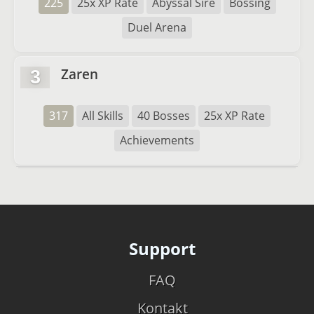
225
25x XP Rate
Abyssal Sire
Bossing
Duel Arena
Zaren
3
317
All Skills
40 Bosses
25x XP Rate
Achievements
Support
FAQ
Kontakt