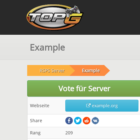
Example
RSPS Server
Example
Vote für Server
Webseite
example.org
Share
Rang
209