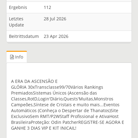
Ergebnis
112
Letztes
28 Jul 2026
Update
Beitrittsdatum
23 Apr 2026
Info
A ERA DA ASCENSÃO E
GLÓRIA 30xTransclasse99/70Vários Rankings
PremiadosSistemas Únicos (Ascensão das
Classes,RotD,Login'Diário,Quests'Muitas,Monstros
Campeões,Síntese de Cristais e muito mais...Eventos
Automáticos (Conheça o Despertar de Thanatos)Site
ExclusivoSem RMT/P2WStaff Profissional e AtivaHost
BrasileiraProteção: Odin PatcherREGISTRE-SE AGORA E
GANHE 3 DIAS VIP E KIT INICAIL!