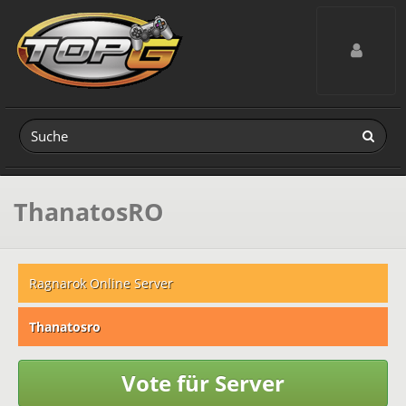
Toggle navig
ThanatosRO
Ragnarok Online Server
Thanatosro
Vote für Server