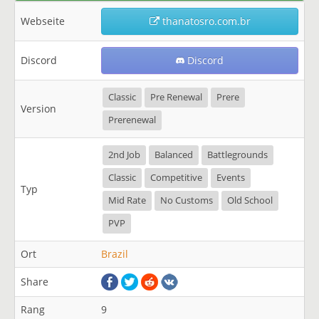
Webseite
thanatosro.com.br
Discord
Discord
Classic
Pre Renewal
Prere
Version
Prerenewal
2nd Job
Balanced
Battlegrounds
Classic
Competitive
Events
Typ
Mid Rate
No Customs
Old School
PVP
Ort
Brazil
Share
Rang
9