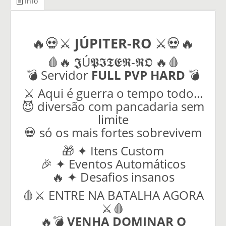
Info
🔥💀⚔️
JÚPITER-RO
⚔️💀🔥
🩸🔥 𝕵Ú𝕻𝕴𝕿𝕰𝕽-𝕽𝕺 🔥🩸
💣 Servidor
FULL PVP HARD
💣
⚔️ Aqui é guerra o tempo todo...
😈 diversão com pancadaria sem
limite
💀 só os mais fortes sobrevivem
🎁 ✦ Itens Custom
🎉 ✦ Eventos Automáticos
🔥 ✦ Desafios insanos
🩸⚔️ ENTRE NA BATALHA AGORA
⚔️🩸
🔥💣
VENHA DOMINAR O