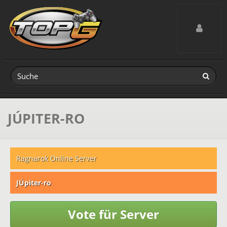
Toggle navig
JÚPITER-RO
Ragnarok Online Server
JÚpiter-ro
Vote für Server