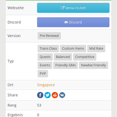
Webseite
xena-ro.net
Discord
Discord
Version
Pre Renewal
Trans Class
Custom Items
Mid Rate
Quests
Balanced
Competitive
Typ
Events
Friendly GMs
Newbie Friendly
PVP
Ort
Singapore
Share
Rang
53
Ergebnis
0