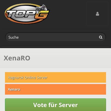
Toggle navig
XenaRO
Ragnarok Online Server
Xenaro
Vote für Server