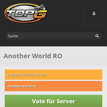
Toggle navig
Another World RO
Ragnarok Online Server
Another world ro
Vote für Server