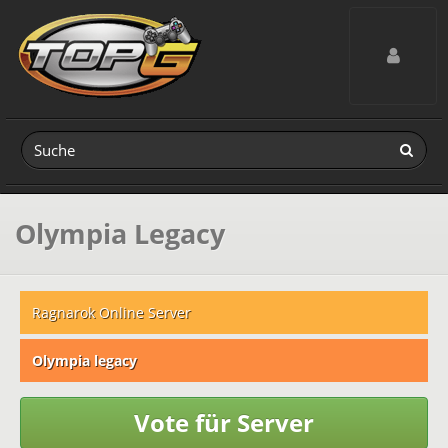
Toggle navig
Olympia Legacy
Ragnarok Online Server
Olympia legacy
Vote für Server