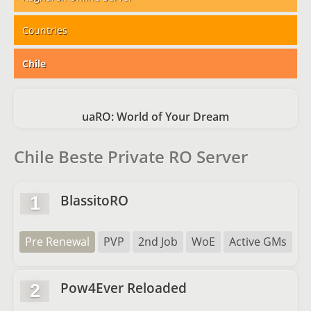
Countries
Chile
uaRO: World of Your Dream
Chile Beste Private RO Server
BlassitoRO
1
Pre Renewal
PVP
2nd Job
WoE
Active GMs
Pow4Ever Reloaded
2