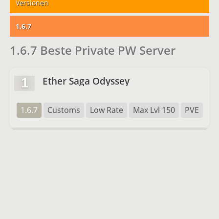
Versionen
1.6.7
1.6.7 Beste Private PW Server
Ether Saga Odyssey
1
1.6.7
Customs
Low Rate
Max Lvl 150
PVE