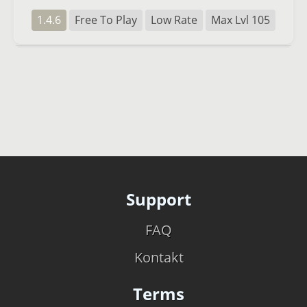
1.4.6
Free To Play
Low Rate
Max Lvl 105
Support
FAQ
Kontakt
Terms