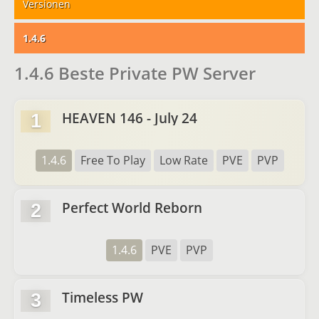
Versionen
1.4.6
1.4.6 Beste Private PW Server
HEAVEN 146 - July 24
1
1.4.6
Free To Play
Low Rate
PVE
PVP
Perfect World Reborn
2
1.4.6
PVE
PVP
Timeless PW
3