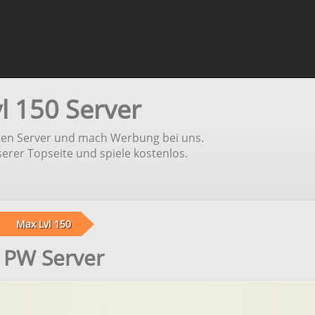
l 150 Server
aten Server und mach Werbung bei uns.
erer Topseite und spiele kostenlos.
Max Lvl 150
e PW Server