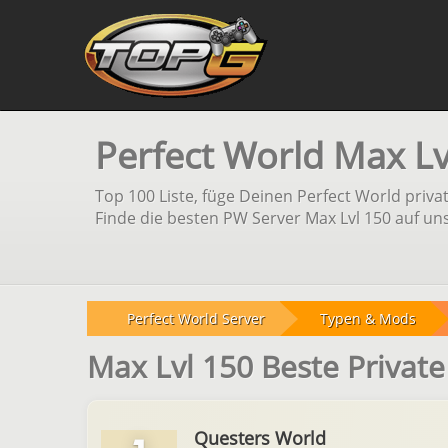
Perfect World Max Lv
Top 100 Liste, füge Deinen Perfect World priv
Finde die besten PW Server Max Lvl 150 auf uns
Perfect World Server
Typen & Mods
Max Lvl 150 Beste Privat
Questers World