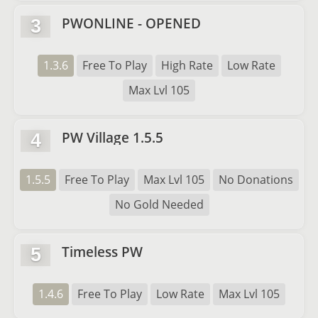
PWONLINE - OPENED
3
1.3.6
Free To Play
High Rate
Low Rate
Max Lvl 105
PW Village 1.5.5
4
1.5.5
Free To Play
Max Lvl 105
No Donations
No Gold Needed
Timeless PW
5
1.4.6
Free To Play
Low Rate
Max Lvl 105