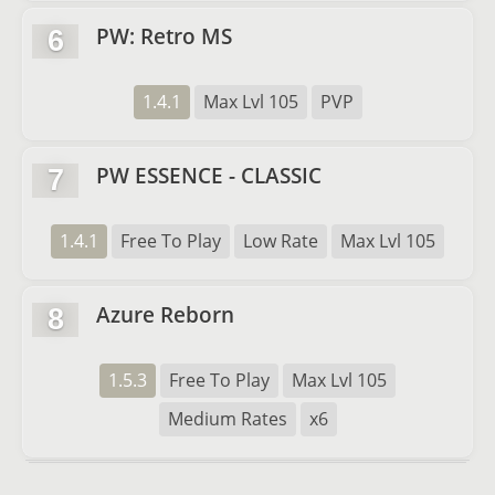
PW: Retro MS
6
1.4.1
Max Lvl 105
PVP
PW ESSENCE - CLASSIC
7
1.4.1
Free To Play
Low Rate
Max Lvl 105
Azure Reborn
8
1.5.3
Free To Play
Max Lvl 105
Medium Rates
x6