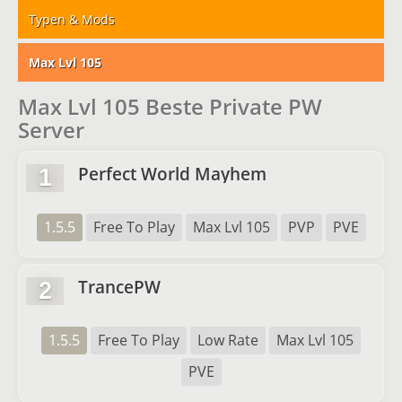
Typen & Mods
Max Lvl 105
Max Lvl 105 Beste Private PW
Server
Perfect World Mayhem
1
1.5.5
Free To Play
Max Lvl 105
PVP
PVE
TrancePW
2
1.5.5
Free To Play
Low Rate
Max Lvl 105
PVE