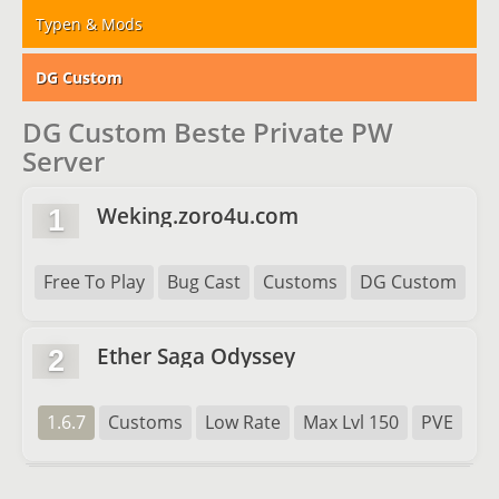
Typen & Mods
DG Custom
DG Custom Beste Private PW
Server
Weking.zoro4u.com
1
Free To Play
Bug Cast
Customs
DG Custom
Ether Saga Odyssey
2
1.6.7
Customs
Low Rate
Max Lvl 150
PVE