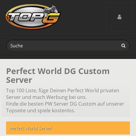
Toggle navig
Perfect World DG Custom
Server
Top 100 Liste, füge Deinen Perfect World privaten
Server und mach Werbung bei uns.
Finde die besten PW Server DG Custom auf unserer
Topseite und spiele kostenlos.
Perfect World Server