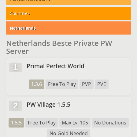
Countries
Netherlands
Netherlands Beste Private PW
Server
Primal Perfect World
1
1.3.6
Free To Play
PVP
PVE
PW Village 1.5.5
2
1.5.5
Free To Play
Max Lvl 105
No Donations
No Gold Needed