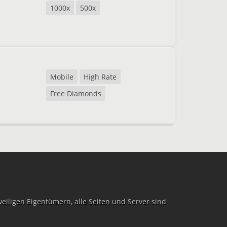
1000x
500x
Mobile
High Rate
Free Diamonds
iligen Eigentümern, alle Seiten und Server sind