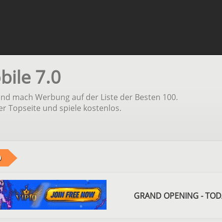
ile 7.0
und mach Werbung auf der Liste der Besten 100.
er Topseite und spiele kostenlos.
0
GRAND OPENING - TODAY