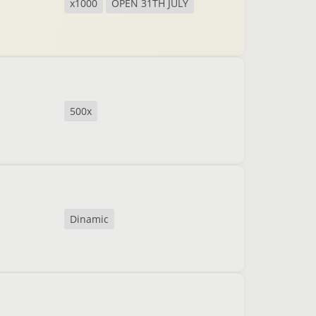
x1000
OPEN 31TH JULY
500x
Dinamic