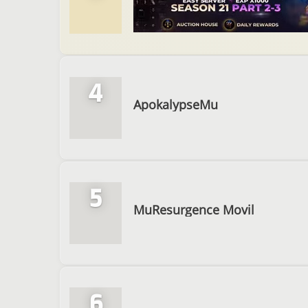
4
ApokalypseMu
5
MuResurgence Movil
6