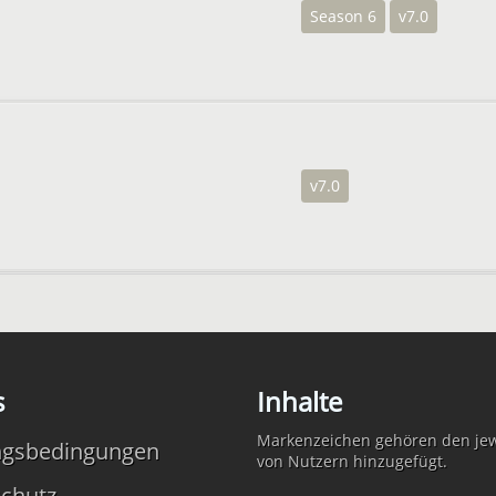
Season 6
v7.0
v7.0
s
Inhalte
Markenzeichen gehören den jewe
ngsbedingungen
von Nutzern hinzugefügt.
chutz