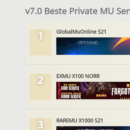
v7.0 Beste Private MU Ser
GlobalMuOnline S21
1
EXMU X100 NORR
2
RAREMU X1000 S21
3