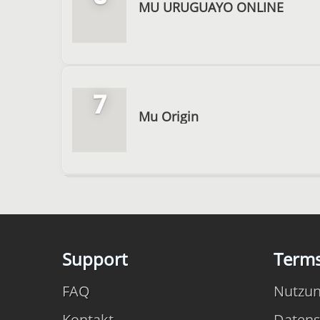
MU URUGUAYO ONLINE
7
Mu Origin
Support
Term
FAQ
Nutzu
Kontakt
Datens