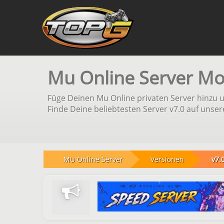
Mu Online Server Mob
Füge Deinen Mu Online privaten Server hinzu 
Finde Deine beliebtesten Server v7.0 auf unser
MU Online Server
Versionen
v7.