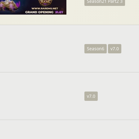
Season21 Part2 3
Season6
v7.0
v7.0