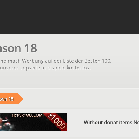
ason 18
und mach Werbung auf der Liste der Besten 100.
unserer Topseite und spiele kostenlos.
son 18
Without donat items N