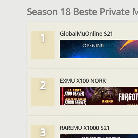
Season 18 Beste Private 
GlobalMuOnline S21
1
EXMU X100 NORR
2
RAREMU X1000 S21
3