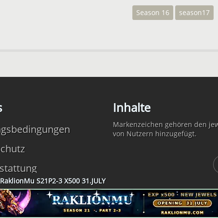
Season 16
season17
s
Inhalte
Markenzeichen gehören den jewe
ngsbedingungen
von Nutzern hinzugefügt.
chutz
stattung
RaklionMu S21P2-3 X500 31.JULY
TOPG.ORG 2025 - 2026