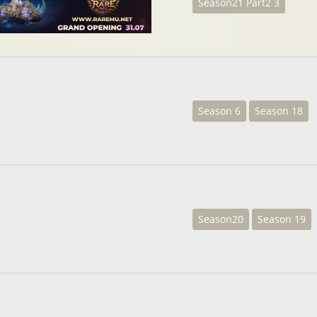
Season21 Part2 3
Season 6
Season 18
Season20
Season 19