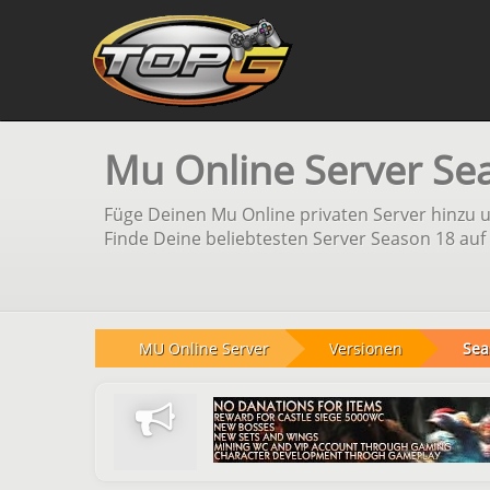
Mu Online Server Se
Füge Deinen Mu Online privaten Server hinzu 
Finde Deine beliebtesten Server Season 18 auf 
MU Online Server
Versionen
Sea