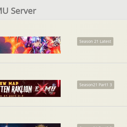
MU Server
Season 21 Latest
Season21 Part1 3