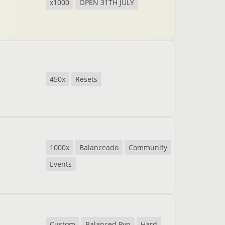
x1000
OPEN 31TH JULY
450x
Resets
1000x
Balanceado
Community
Events
Custom
Balanced Pvp
Hard