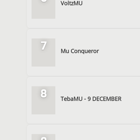
VoltzMU
7
Mu Conqueror
8
TebaMU - 9 DECEMBER