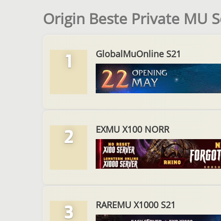
Origin Beste Private MU S
GlobalMuOnline S21
1
EXMU X100 NORR
2
RAREMU X1000 S21
3