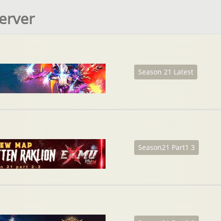
erver
Season 21 Latest
Season21 Part1 3