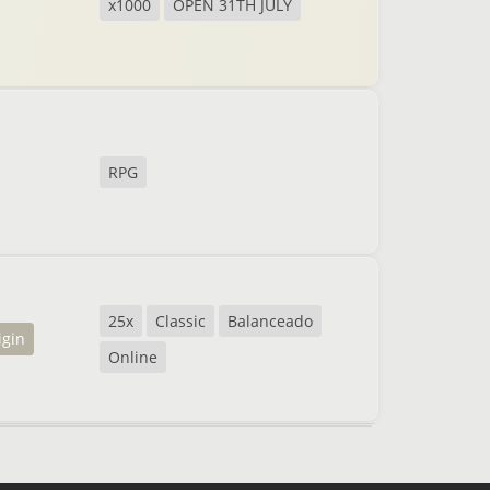
x1000
OPEN 31TH JULY
RPG
25x
Classic
Balanceado
igin
Online