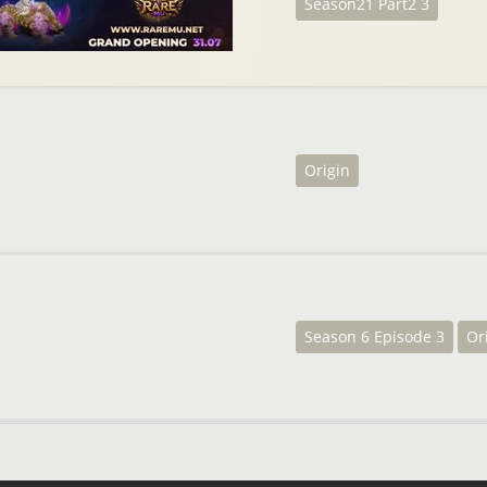
Season21 Part2 3
Origin
Season 6 Episode 3
Or