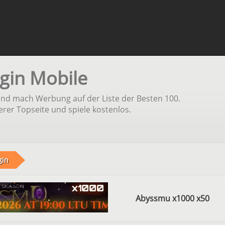
gin Mobile
und mach Werbung auf der Liste der Besten 100.
erer Topseite und spiele kostenlos.
gin
Abyssmu x1000 x50