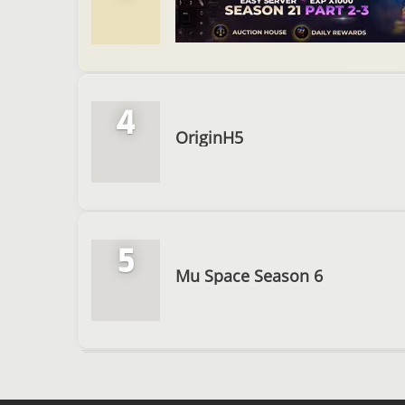
4
OriginH5
5
Mu Space Season 6