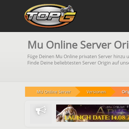
Mu Online Server Ori
Füge Deinen Mu Online privaten Server hinzu 
Finde Deine beliebtesten Server Origin auf uns
MU Online Server
Versionen
Ori