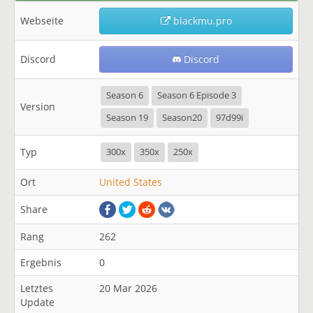
Webseite
blackmu.pro
Discord
Discord
Season 6
Season 6 Episode 3
Version
Season 19
Season20
97d99i
Typ
300x
350x
250x
Ort
United States
Share
Rang
262
Ergebnis
0
Letztes
20 Mar 2026
Update