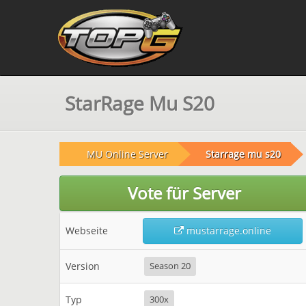
StarRage Mu S20
MU Online Server
Starrage mu s20
Vote für Server
Webseite
mustarrage.online
Version
Season 20
Typ
300x