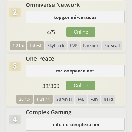
Omniverse Network
2
topg.omni-verse.us
4
/
5
Online
1.21.x
Latest
Skyblock
PVP
Parkour
Survival
One Peace
3
mc.onepeace.net
39
/
300
Online
26.1.x
1.21.11
Survival
PvE
Fun
hard
Complex Gaming
4
hub.mc-complex.com