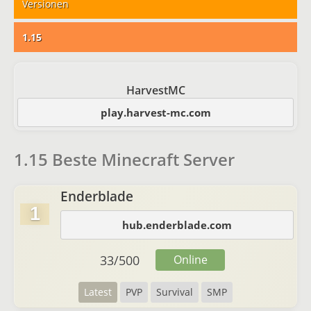
Versionen
1.15
HarvestMC
play.harvest-mc.com
1.15 Beste Minecraft Server
Enderblade
1
hub.enderblade.com
33
/
500
Online
Latest
PVP
Survival
SMP