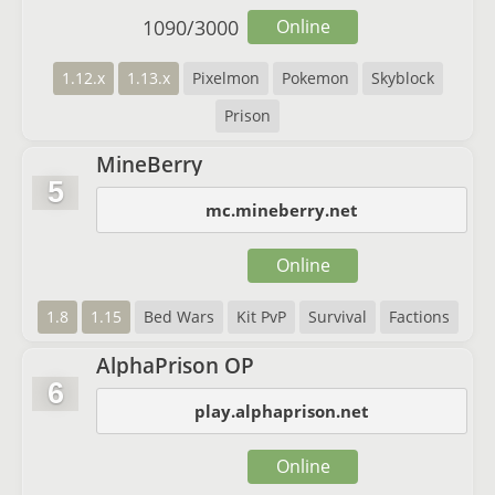
1090
/
3000
Online
1.12.x
1.13.x
Pixelmon
Pokemon
Skyblock
Prison
MineBerry
5
mc.mineberry.net
Online
1.8
1.15
Bed Wars
Kit PvP
Survival
Factions
AlphaPrison OP
6
play.alphaprison.net
Online