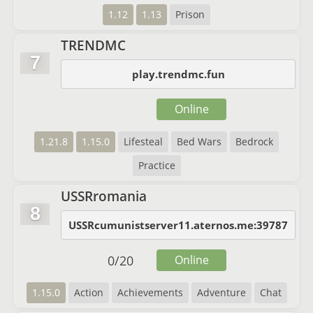
1.12
1.13
Prison
TRENDMC
7
play.trendmc.fun
Online
1.21.8
1.15.0
Lifesteal
Bed Wars
Bedrock
Practice
USSRromania
8
USSRcumunistserver11.aternos.me:39787
0
/
20
Online
1.15.0
Action
Achievements
Adventure
Chat