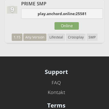
PRIME SMP
9
play.anchord.online:25581
Online
1.15
Any Version
Lifesteal
Crossplay
SMP
Support
FAQ
Kontakt
Terms