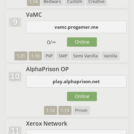
1.14
Bedwars
Custom
Creative
VaMC
9
vamc.progamer.me
0
/
∞
Online
1.21
1.10
PVP
SMP
Semi Vanilla
Vanilla
AlphaPrison OP
10
play.alphaprison.net
Online
1.12
1.13
Prison
Xerox Network
11