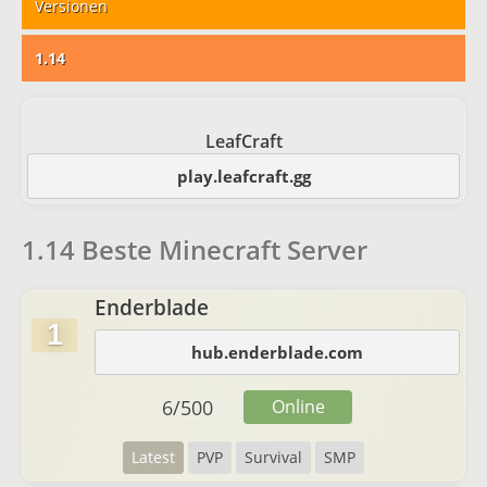
Versionen
1.14
LeafCraft
play.leafcraft.gg
1.14 Beste Minecraft Server
Enderblade
1
hub.enderblade.com
6
/
500
Online
Latest
PVP
Survival
SMP