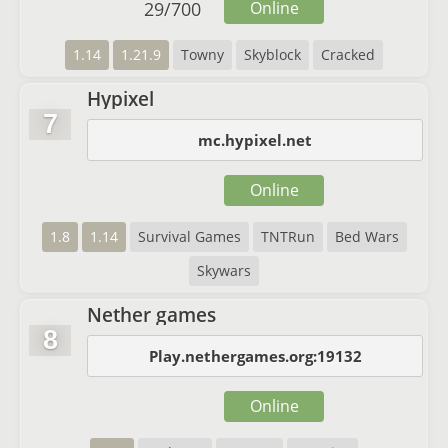
29
/
700
Online
1.14
1.21.9
Towny
Skyblock
Cracked
Hypixel
7
mc.hypixel.net
Online
1.8
1.14
Survival Games
TNTRun
Bed Wars
Skywars
Nether games
8
Play.nethergames.org:19132
Online