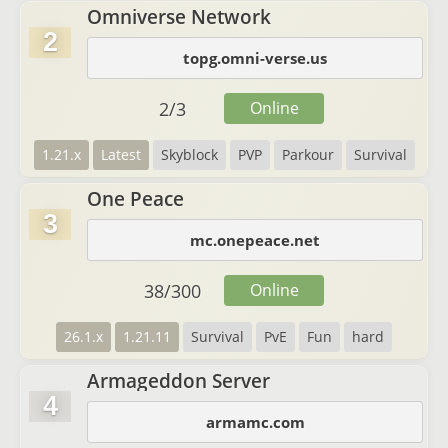
Omniverse Network
2
topg.omni-verse.us
2
/
3
Online
1.21.x
Latest
Skyblock
PVP
Parkour
Survival
One Peace
3
mc.onepeace.net
38
/
300
Online
26.1.x
1.21.11
Survival
PvE
Fun
hard
Armageddon Server
4
armamc.com