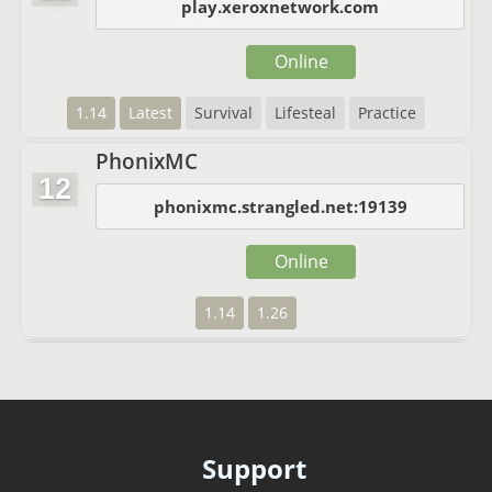
play.xeroxnetwork.com
Online
1.14
Latest
Survival
Lifesteal
Practice
PhonixMC
12
phonixmc.strangled.net:19139
Online
1.14
1.26
Support