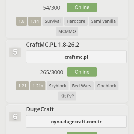
54
/
300
Online
1.8
1.14
Survival
Hardcore
Semi Vanilla
MCMMO
CraftMC.PL 1.8-26.2
5
craftmc.pl
265
/
3000
Online
1.21
1.21x
Skyblock
Bed Wars
Oneblock
Kit PvP
DugeCraft
6
oyna.dugecraft.com.tr