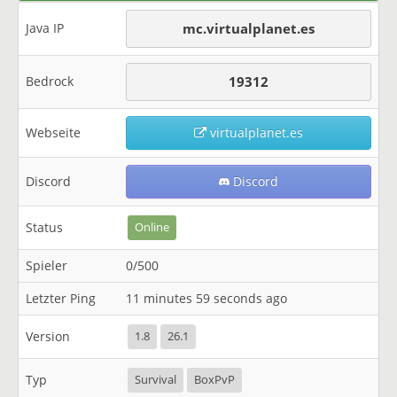
Java IP
mc.virtualplanet.es
Bedrock
19312
Webseite
virtualplanet.es
Discord
Discord
Status
Online
Spieler
0/500
Letzter Ping
11 minutes 59 seconds ago
Version
1.8
26.1
Typ
Survival
BoxPvP