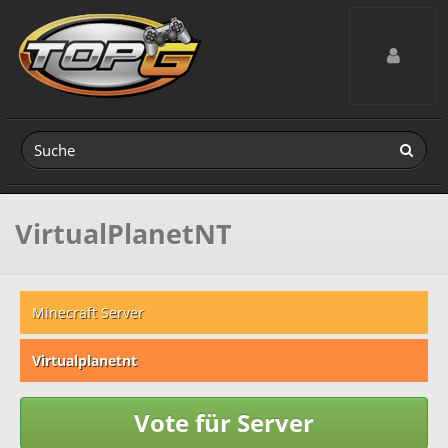
Toggle navig
VirtualPlanetNT
Minecraft Server
Virtualplanetnt
Vote für Server