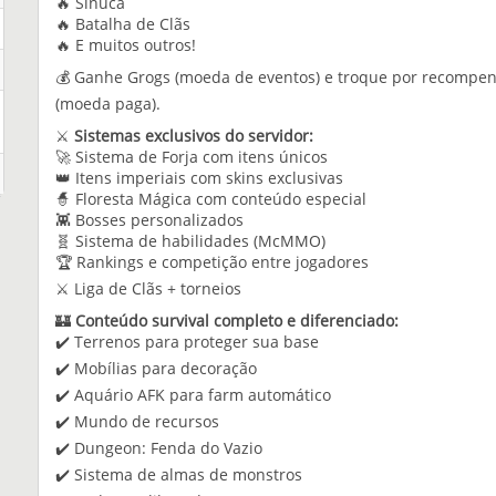
🔥 Sinuca
🔥 Batalha de Clãs
🔥 E muitos outros!
💰 Ganhe Grogs (moeda de eventos) e troque por recompen
(moeda paga).
⚔️
Sistemas exclusivos do servidor:
🚀 Sistema de Forja com itens únicos
👑 Itens imperiais com skins exclusivas
🧙 Floresta Mágica com conteúdo especial
👾 Bosses personalizados
🧬 Sistema de habilidades (McMMO)
🏆 Rankings e competição entre jogadores
⚔️ Liga de Clãs + torneios
🏰
Conteúdo survival completo e diferenciado:
✔️ Terrenos para proteger sua base
✔️ Mobílias para decoração
✔️ Aquário AFK para farm automático
✔️ Mundo de recursos
✔️ Dungeon: Fenda do Vazio
✔️ Sistema de almas de monstros