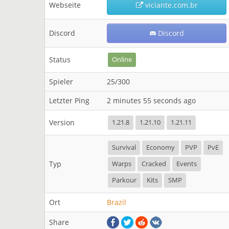
Webseite
viciante.com.br
Discord
Discord
Status
Online
Spieler
25/300
Letzter Ping
2 minutes 55 seconds ago
Version
1.21.8
1.21.10
1.21.11
Survival
Economy
PVP
PvE
Typ
Warps
Cracked
Events
Parkour
Kits
SMP
Ort
Brazil
Share