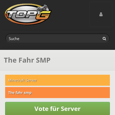
Toggle navig
The Fahr SMP
Minecraft Server
The fahr smp
Vote für Server