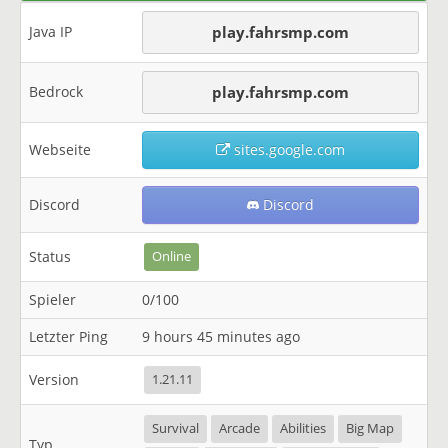
Java IP
play.fahrsmp.com
Bedrock
play.fahrsmp.com
Webseite
sites.google.com
Discord
Discord
Status
Online
Spieler
0/100
Letzter Ping
9 hours 45 minutes ago
Version
1.21.11
Survival
Arcade
Abilities
Big Map
Typ