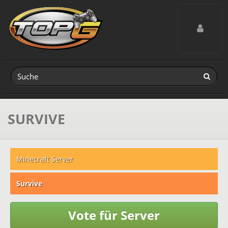
Toggle navig
SURVIVE
Minecraft Server
Survive
Vote für Server