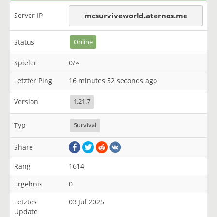
Server IP
mcsurviveworld.aternos.me
Status
Online
Spieler
0/∞
Letzter Ping
16 minutes 52 seconds ago
Version
1.21.7
Typ
Survival
Share
Rang
1614
Ergebnis
0
Letztes
03 Jul 2025
Update