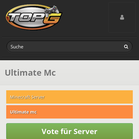
Toggle navig
Ultimate Mc
Minecraft Server
Ultimate mc
Vote für Server