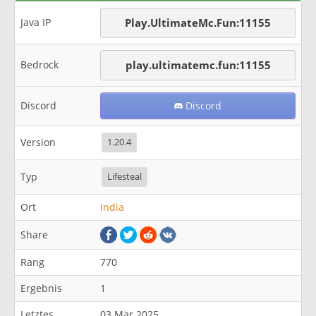
Java IP
Play.UltimateMc.Fun:11155
Bedrock
play.ultimatemc.fun:11155
Discord
Discord
Version
1.20.4
Typ
Lifesteal
Ort
India
Share
Rang
770
Ergebnis
1
Letztes
03 Mar 2025