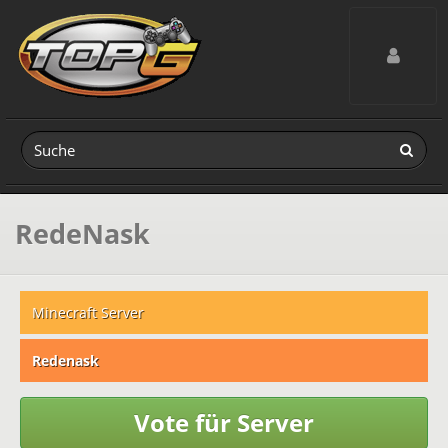
Toggle navig
RedeNask
Minecraft Server
Redenask
Vote für Server