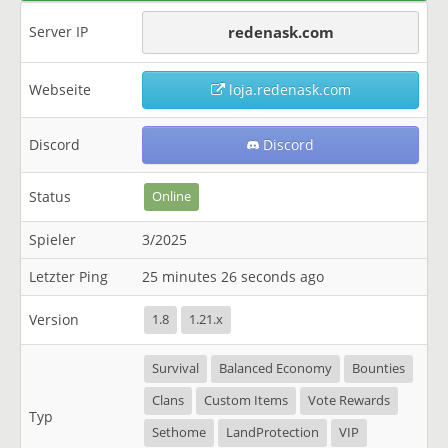
Server IP
redenask.com
Webseite
loja.redenask.com
Discord
Discord
Status
Online
Spieler
3/2025
Letzter Ping
25 minutes 26 seconds ago
Version
1.8
1.21.x
Survival
Balanced Economy
Bounties
Clans
Custom Items
Vote Rewards
Typ
Sethome
LandProtection
VIP