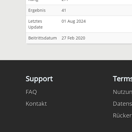
Ergebnis
41
Letztes
01 Aug 2024
Update
Beitrittsdatum
27 Feb 2020
Support
Term
FAQ
Nutzu
Kontakt
Datens
Rücker