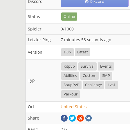
Discord
Discord
Status
Online
Spieler
0/1000
Letzter Ping
7 minutes 58 seconds ago
Version
1.8.x
Latest
Kitpvp
Survival
Events
Abilities
Custom
SMP
Typ
SoupPvP
Challenge
1vs1
Parkour
Ort
United States
Share
Rang
277