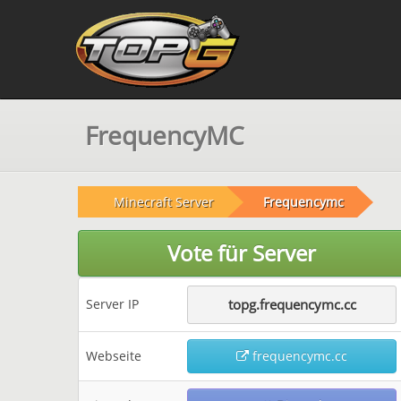
FrequencyMC
Minecraft Server
Frequencymc
Vote für Server
Server IP
topg.frequencymc.cc
Webseite
frequencymc.cc