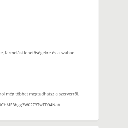
e, farmolási lehetőségekre és a szabad
hol még többet megtudhatsz a szerverről.
nel/UCHME3hgg3W02Z3TwTD94NaA