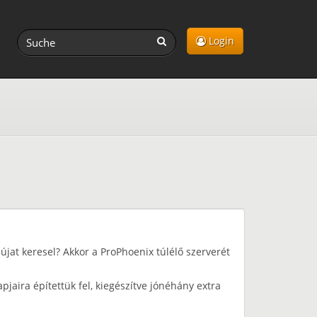
Login
újat keresel? Akkor a ProPhoenix túlélő szerverét
jaira építettük fel, kiegészítve jónéhány extra