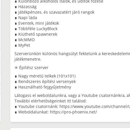
∎ Különböző alkoholos italok, és üdítők főzése
∎ Házasság
∎ Játékpénzes, és szavazatért járó rangok
∎ Napi láda
∎ Eventek, mini játékok
∎ Többféle LuckyBlock
∎ Kiüthető spawnerek
∎ McMMO
∎ MyPet
Szerverünkön különös hangsúlyt fektetünk a kereskedelemr
játékmenetre.
✳ Építész szerver
∎ Nagy méretű telkek (101x101)
∎ Rendszeres építési versenyek
∎ Használható fejgyűjetmény
Látogass el weboldalunkra, vagy a Youtube csatornánkra, a
További elérhetőségeinket itt találod:
∎ Youtube csatornánk: https://www.youtube.com/chan
∎ Weboldalunkat: https://pro-phoenix.net/