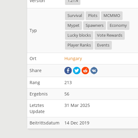
Version
1.21.4
Survival
Plots
MCMMO
Mypet
Spawners
Economy
Typ
Lucky blocks
Vote Rewards
Player Ranks
Events
Ort
Hungary
Share
Rang
213
Ergebnis
56
Letztes
31 Mar 2025
Update
Beitrittsdatum
14 Dec 2019