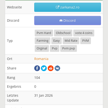
Webseite
zarkana2.ro
Discord
Discord
Pvm Hard
Oldschool
vote 4 coins
Typ
Farming
Easy
Mid Rate
PVM
Orginal
Pvp
Pvm pvp
Ort
Romania
Share
Rang
104
Ergebnis
0
Letztes
31 Jan 2026
Update