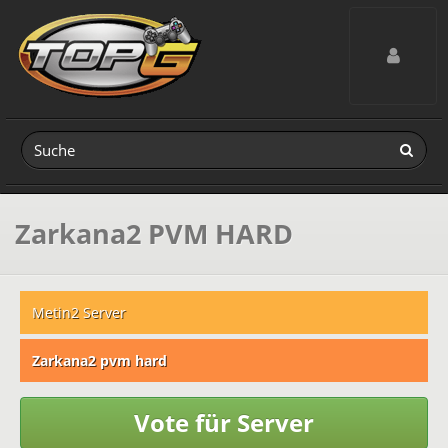
Toggle navig
Zarkana2 PVM HARD
Metin2 Server
Zarkana2 pvm hard
Vote für Server