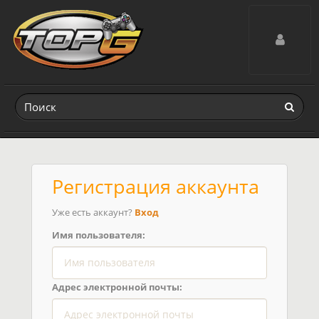
Toggle navig
Регистрация аккаунта
Уже есть аккаунт?
Вход
Имя пользователя:
Адрес электронной почты: