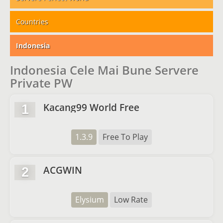
Countries
Indonesia
Indonesia Cele Mai Bune Servere
Private PW
Kacang99 World Free
1
1.3.9
Free To Play
ACGWIN
2
Elysium
Low Rate