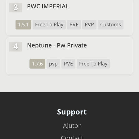
PWC IMPERIAL
3
1.5.1
Free To Play
PVE
PVP
Customs
Neptune - Pw Private
4
1.7.6
pvp
PVE
Free To Play
Support
Ajutor
Contact