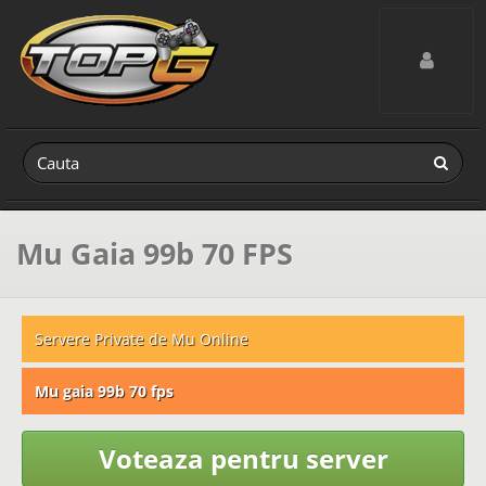
Toggle navig
Mu Gaia 99b 70 FPS
Servere Private de Mu Online
Mu gaia 99b 70 fps
Voteaza pentru server