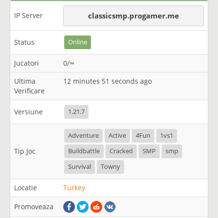
IP Server
classicsmp.progamer.me
Status
Online
Jucatori
0/∞
Ultima
12 minutes 51 seconds ago
Verificare
Versiune
1.21.7
Adventure
Active
4Fun
1vs1
Tip Joc
Buildbattle
Cracked
SMP
smp
Survival
Towny
Locatie
Turkey
Promoveaza