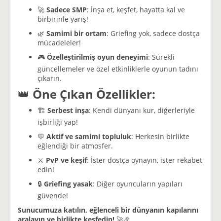
🚀
Sadece SMP
: İnşa et, keşfet, hayatta kal ve
birbirinle yarış!
🌿
Samimi bir ortam
: Griefing yok, sadece dostça
mücadeleler!
🎮
Özelleştirilmiş oyun deneyimi
: Sürekli
güncellemeler ve özel etkinliklerle oyunun tadını
çıkarın.
👑
Öne Çıkan Özellikler:
🏗️
Serbest inşa
: Kendi dünyanı kur, diğerleriyle
işbirliği yap!
💬
Aktif ve samimi topluluk
: Herkesin birlikte
eğlendiği bir atmosfer.
⚔️
PvP ve keşif
: İster dostça oynayın, ister rekabet
edin!
🔒
Griefing yasak
: Diğer oyuncuların yapıları
güvende!
Sunucumuza katılın, eğlenceli bir dünyanın kapılarını
aralayın ve birlikte keşfedin!
🚀🎉