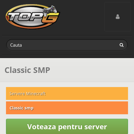
Toggle navig
Classic SMP
Servere Minecraft
Classic smp
Voteaza pentru server