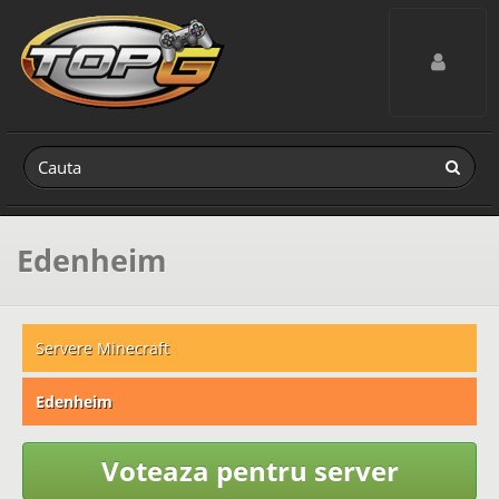
Toggle navig
Edenheim
Servere Minecraft
Edenheim
Voteaza pentru server