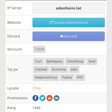
IP Server
edenheim.lat
Website
tienda.edenheim.lat
Discord
Discord
Versiune
1.21.4
1vs1
Battlepass
ChestShop
Duel
Tip Joc
Cracked
Economy
Jobs
Keepinventory
Towny
PVP
Locatie
Chile
Promoveaza
Rang
1445