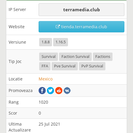
IP Server
terramedia.club
Website
tienda.terramedia.club
Versiune
1.8.8
1.16.5
Survival
Faction Survival
Factions
Tip Joc
FFA
Pve Survival
PvP Survival
Locatie
Mexico
Promoveaza
Rang
1020
Scor
0
Ultima
25 Jul 2021
Actualizare