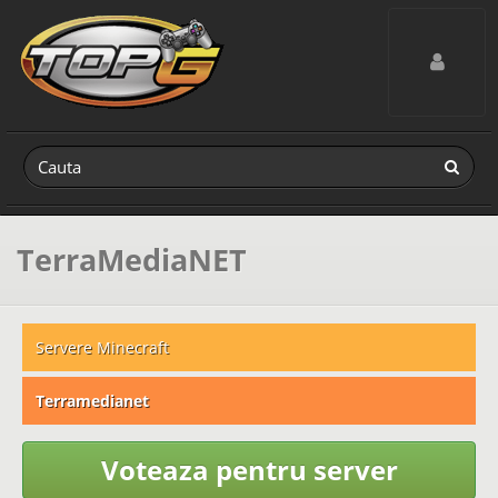
Toggle navig
TerraMediaNET
Servere Minecraft
Terramedianet
Voteaza pentru server