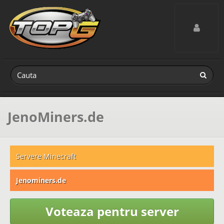
Toggle navig
JenoMiners.de
Servere Minecraft
Jenominers.de
Voteaza pentru server