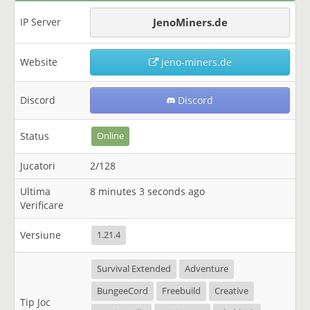
IP Server
JenoMiners.de
Website
jeno-miners.de
Discord
Discord
Status
Online
Jucatori
2/128
Ultima
8 minutes 3 seconds ago
Verificare
Versiune
1.21.4
Survival Extended
Adventure
BungeeCord
Freebuild
Creative
Tip Joc