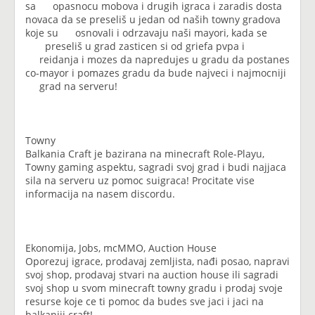
sa opasnocu mobova i drugih igraca i zaradis dosta
novaca da se preseliš u jedan od naših towny gradova
koje su osnovali i odrzavaju naši mayori, kada se
preseliš u grad zasticen si od griefa pvpa i
reidanja i mozes da napredujes u gradu da postanes
co-mayor i pomazes gradu da bude najveci i najmocniji
grad na serveru!
Towny
Balkania Craft je bazirana na minecraft Role-Playu,
Towny gaming aspektu, sagradi svoj grad i budi najjaca
sila na serveru uz pomoc suigraca! Procitate vise
informacija na nasem discordu.
Ekonomija, Jobs, mcMMO, Auction House
Oporezuj igrace, prodavaj zemljista, nađi posao, napravi
svoj shop, prodavaj stvari na auction house ili sagradi
svoj shop u svom minecraft towny gradu i prodaj svoje
resurse koje ce ti pomoc da budes sve jaci i jaci na
balkaniji craft!