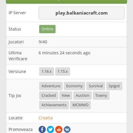
IP Server
play.balkaniacraft.com
Status
Online
Jucatori
9/40
Ultima
6 minutes 24 seconds ago
Verificare
Versiune
1.16.x
1.15.x
Adventure
Economy
Survival
Spigot
Tip Joc
Cracked
New
Auction
Towny
Achievements
MCMMO
Locatie
Croatia
Promoveaza