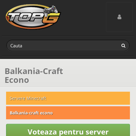
Toggle navig
Balkania-Craft
Econo
Servere Minecraft
Balkania-craft econo
Voteaza pentru server