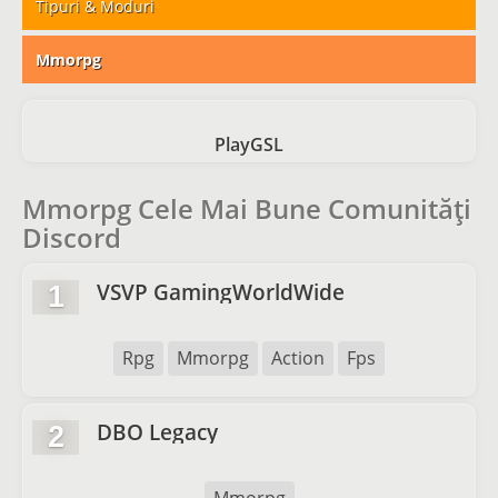
Tipuri & Moduri
Mmorpg
PlayGSL
Mmorpg Cele Mai Bune Comunități
Discord
VSVP GamingWorldWide
1
Rpg
Mmorpg
Action
Fps
DBO Legacy
2