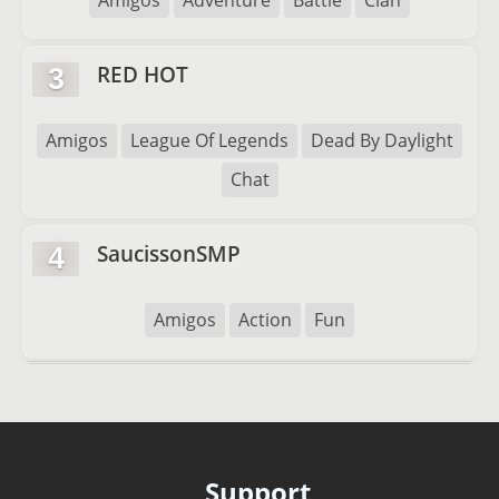
Amigos
Adventure
Battle
Clan
RED HOT
3
Amigos
League Of Legends
Dead By Daylight
Chat
SaucissonSMP
4
Amigos
Action
Fun
Support