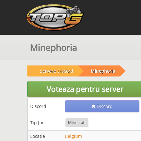
Minephoria
Servere Discord
Minephoria
Voteaza pentru server
Discord
Discord
Tip Joc
Minecraft
Locatie
Belgium