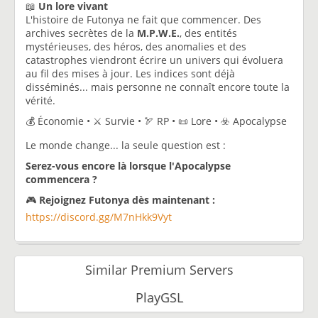
📖
Un lore vivant
L'histoire de Futonya ne fait que commencer. Des
archives secrètes de la
M.P.W.E.
, des entités
mystérieuses, des héros, des anomalies et des
catastrophes viendront écrire un univers qui évoluera
au fil des mises à jour. Les indices sont déjà
disséminés... mais personne ne connaît encore toute la
vérité.
💰 Économie • ⚔️ Survie • 🏹 RP • 📜 Lore • ☣️ Apocalypse
Le monde change... la seule question est :
Serez-vous encore là lorsque l'Apocalypse
commencera ?
🎮
Rejoignez Futonya dès maintenant :
https://discord.gg/M7nHkk9Vyt
Similar Premium Servers
PlayGSL