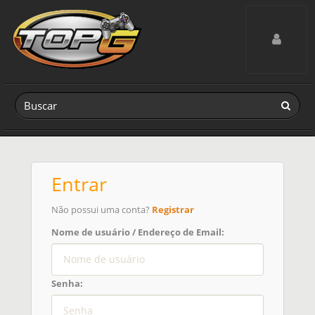
Toggle navig
Entrar
Não possui uma conta?
Registrar
Nome de usuário / Endereço de Email:
Senha: