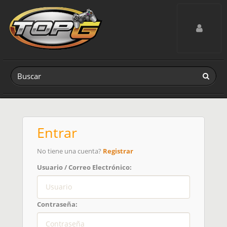
Toggle navig
Entrar
No tiene una cuenta?
Registrar
Usuario / Correo Electrónico:
Contraseña: